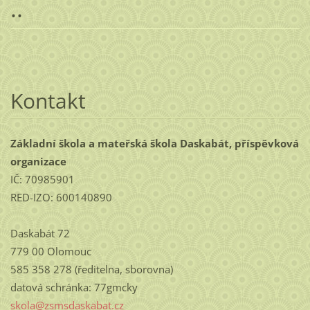
..
Kontakt
Základní škola a mateřská škola Daskabát, příspěvková
organizace
IČ: 70985901
RED-IZO: 600140890
Daskabát 72
779 00 Olomouc
585 358 278 (ředitelna, sborovna)
datová schránka: 77gmcky
skola@zs
msdaskab
at.cz