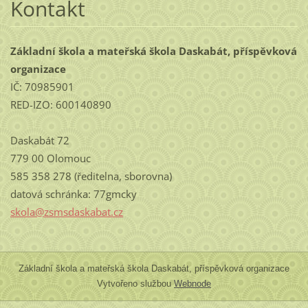
Kontakt
Základní škola a mateřská škola Daskabát, příspěvková
organizace
IČ: 70985901
RED-IZO: 600140890
Daskabát 72
779 00 Olomouc
585 358 278 (ředitelna, sborovna)
datová schránka: 77gmcky
skola@zs
msdaskab
at.cz
Základní škola a mateřská škola Daskabát, příspěvková organizace
Vytvořeno službou
Webnode