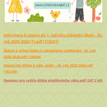
Informace k zápisu do 1. ročníku základní školy - šk.
rok 2025-2026 (1).pdf (174241)
Žádost o přijetí dítěte k základnímu vzdělávání - šk. rok
2025-2026.pdf (130264)
Zápisní list dítěte k zákl. vzděl. - šk. rok 2025-2026.pdf
(155749)
Desatero pro rodiče dítěte předškolního věku.pdf (247,2 kB)