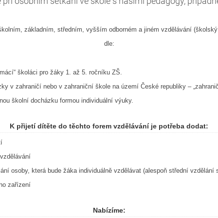
 při osobním setkání ve škole s našimi pedagogy, případn
školním, základním, středním, vyšším odborném a jiném vzdělávání (školsk
dle:
omácí“ školáci pro žáky 1. až 5. ročníku ZŠ.
ky v zahraničí nebo v zahraniční škole na území České republiky – „zahranič
nnou školní docházku formou individuální výuky.
K přijetí dítěte do těchto forem vzdělávání je potřeba dodat:
í
 vzdělávání
ání osoby, která bude žáka individuálně vzdělávat (alespoň střední vzdělání
ho zařízení
Nabízíme: