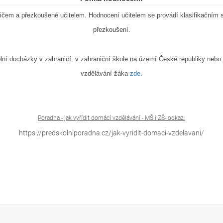
ičem a přezkoušené učitelem. Hodnocení učitelem se provádí klasifikačním
přezkoušení.
ní docházky v zahraničí, v zahraniční škole na území České republiky nebo 
vzdělávání žáka
zde
.
Poradna - jak vyřídit domácí vzdělávání - MŠ i ZŠ- odkaz:
https://predskolniporadna.cz/jak-vyridit-domaci-vzdelavani/