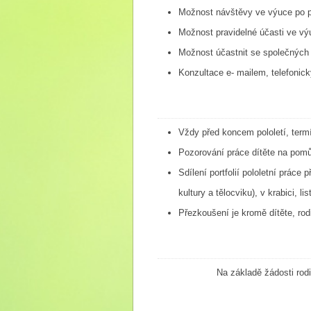
Možnost návštěvy ve výuce po 
Možnost pravidelné účasti ve vý
Možnost účastnit se společných a
Konzultace e- mailem, telefonic
Vždy před koncem pololetí, termí
Pozorování práce dítěte na pomů
Sdílení portfolií pololetní práce
kultury a tělocviku), v krabici, li
Přezkoušení je kromě dítěte, ro
Na základě žádosti rodi