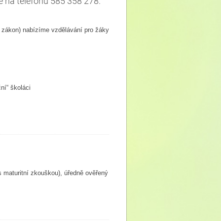
ě na telefonu 585 358 278.
ý zákon) nabízíme vzdělávání pro žáky
ní“ školáci
 s maturitní zkouškou), úředně ověřený