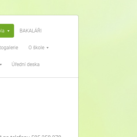
ola
BAKALÁŘI
togalerie
O škole
Úřední deska