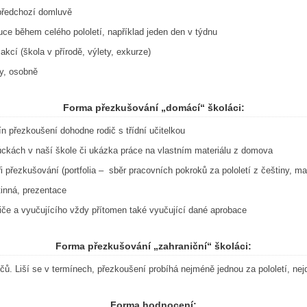
předchozí domluvě
uce během celého pololetí, například jeden den v týdnu
kcí (škola v přírodě, výlety, exkurze)
ky, osobně
Forma přezkušování „domácí“ školáci:
n přezkoušení dohodne rodič s třídní učitelkou
ckách v naší škole či ukázka práce na vlastním materiálu z domova
 při přezkušování (portfolia – sběr pracovních pokroků za pololetí z češtiny, ma
stinná, prezentace
diče a vyučujícího vždy přítomen také vyučující dané aprobace
Forma přezkušování „zahraniční“ školáci:
čů. Liší se v termínech, přezkoušení probíhá nejméně jednou za pololetí, nej
Forma hodnocení: