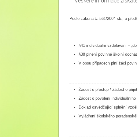
Veškeré informace získáte
Podle zákona č. 561/2004 sb., o před
§41 individuální vzdělávání – „d
§38 plnění povinné školní docház
V obou případech plní žáci povi
Žádost o přestup / žádost o přijet
Žádost o povolení individuálního
Doklad osvědčující splnění vzděl
Vyjádření školského poradenské