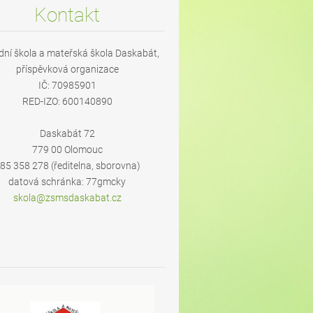
Kontakt
dní škola a mateřská škola Daskabát,
příspěvková organizace
IČ: 70985901
RED-IZO: 600140890
Daskabát 72
779 00 Olomouc
85 358 278 (ředitelna, sborovna)
datová schránka: 77gmcky
skola@zs
msdaskab
at.cz