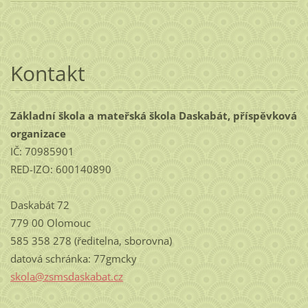
Kontakt
Základní škola a mateřská škola Daskabát, příspěvková
organizace
IČ: 70985901
RED-IZO: 600140890
Daskabát 72
779 00 Olomouc
585 358 278 (ředitelna, sborovna)
datová schránka: 77gmcky
skola@zs
msdaskab
at.cz