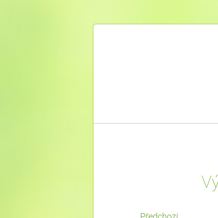
Vý
Předchozí