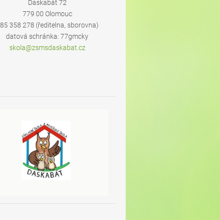
Daskabát 72
779 00 Olomouc
85 358 278 (ředitelna, sborovna)
datová schránka: 77gmcky
skola@zs
msdaskab
at.cz