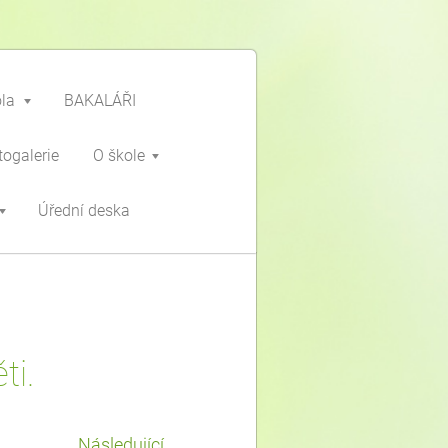
ola
BAKALÁŘI
togalerie
O škole
Úřední deska
ti.
Následující