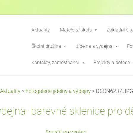
Aktuality
Mateřská škola
Základní šk
Školní družina
Jídelna a výdejna
Fo
Kontakty, zaměstnanci
Projekty a dotace
Aktuality
>
Fotogalerie jídelny a výdejny
>
DSCN6237.JPG
dejna- barevné sklenice pro dě
Spustit prezentaci