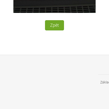
Zpět
Zákla